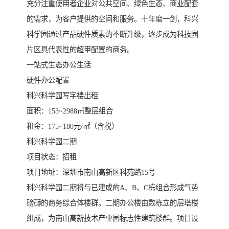
充分注重使用者企业对公共空间、绿色生态、商业配套
的需求，为客户提供的空间和服务。十年磨一剑，科兴
科学园通过产品硬件质素的不断升级，逐步成为科技园
片区具代表性的超甲配置的商务。
​一站式生态办公生活
硬件办公配置
​​科兴科学园写字楼出租
面积：153~2988㎡整层组合
租金：175~180元/㎡（含税）
科兴科学园二期
项目状态：招租
项目地址：深圳市南山高新区科苑路15号
科兴科学园二期将与已建成的A、B、C栋组合形成气势
磅礴的商务综合体楼群。二期办公楼由数栋立的层塔楼
组成，为南山高新技术产业园标志性建筑楼群。项目设