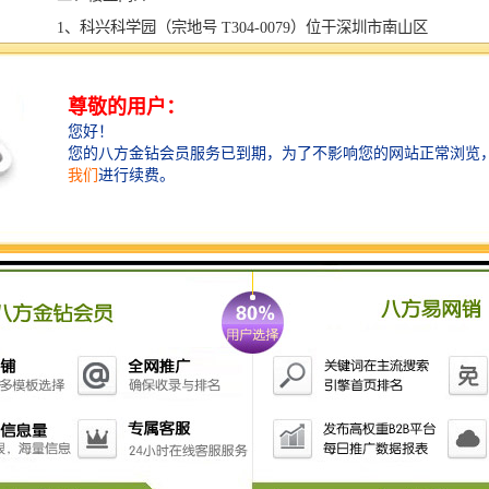
1、科兴科学园（宗地号 T304-0079）位于深圳市南山区
科技园中区，由科苑南路、高新中一道、高新中二道以
及科技中三路围合而成。科兴科学园总用地面积
85063.2 平方，共分为三期，目前已建成一期、二期，主
要为研发办公楼（原有 4栋建筑， 现一期的 1 栋会议中
心已经拆除，拟重建）， 已建总建筑面积236940.37平方
（其中已建规定计容建筑面积 66405 平方）。
2、本科兴科学园三期位于科学园基地西南角， 建设用
地面积 24500 平方，建筑性质为研发办公，总建筑面
积 377294.06 平方，其中计容建筑面积 315402 平方（包
括：研发 289502.00 平方、商业 3000.00 平方、食
堂 17000 平方、宿舍 5800 平方、物业 100 平方米），
不计容积建筑面积 61892.06 平方米（包括地下车库及设
备用房）。
3、本项目建设内容为1栋3座43层高约200米的研发办公