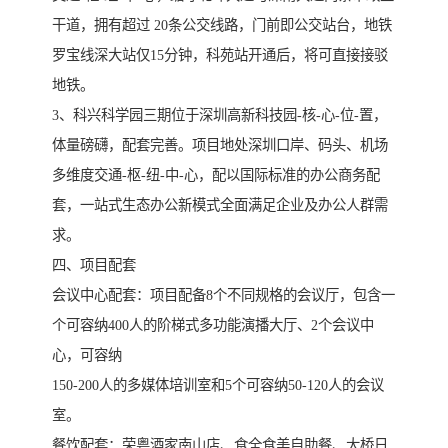
干道，拥有超过 20条公交线路，门前即公交站台，地铁
罗宝线深大站仅15分钟，科苑站开通后，将可直接接驳
地铁。
3、科兴科学园三期位于深圳高新科技园-核-心-位-置，
体量磅礴，配套完善。项目地处深圳口岸、码头、机场
多维度交通-枢-纽-中-心，配以国际标准的办公商务配
套，一站式生态办公新模式全面满足企业及办公人群需
求。
四、项目配套
会议中心配套：项目配备8个不同规格的会议厅，包含一
个可容纳400人的阶梯式多功能演播大厅、2个会议中
心，可容纳
150-200人的多媒体培训室和5个可容纳50-120人的会议
室。
餐饮配套：荣粤酒家南山店、食全食美自助餐、大桥日