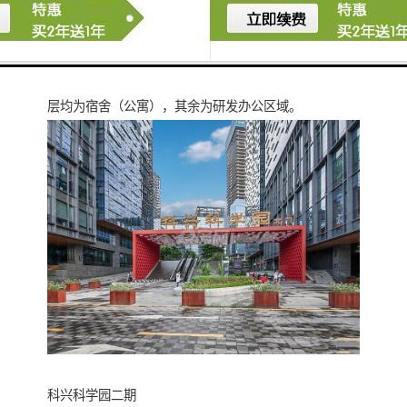
楼（底部裙楼连通） ，其中地下负四层至负一层为地下
车库、设备用房及人防区域，项目1层为大堂架空层、2-
3层裙房为食堂及商业，8层、24层及40层为避难层，43
层均为宿舍（公寓），其余为研发办公区域。
科兴科学园二期