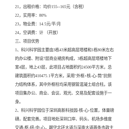
21，出租价格：均价155--165元（含税）
22，实用率：80%
23，物业费：14.5元/平/月
24，空调费：计 （开放）
三、项目优势
1、科兴科学园主要由3栋43米超高层塔楼和1栋80米左右
的办公楼、附设7层商业裙房构成，3栋超高层塔楼地下
室4层，地上43层，此项目占地面积约24500平方米，总
建筑面积约410475.1平方米，采用“外框+核-心-筒”抗侧
力结构体系，其中外框柱均采用钢管混凝土组合柱。该
项目集办公、商业、会议、观光、交易及配套设施于一
身。
2、科兴科学园位于深圳高新科技园-核-心-位置，体量磅
礴，配套完善。项目地处深圳口岸、码头、机场多维度
交通-枢-纽-中-心，踞守北环大道与深南大道两条市政主