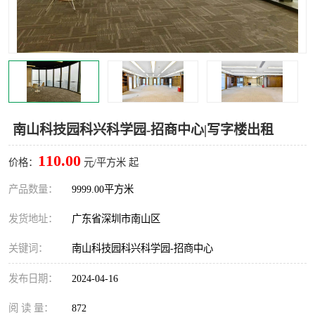
龙华
罗湖区
宝安区
西乡
兴东
石岩
福田华强北
南山科技园
南山科技园科兴科学园-招商中心|写字楼出租
南山后海
福田区
110.00
价格：
元/平方米 起
车公庙
保税区
产品数量：
9999.00平方米
发货地址：
广东省深圳市南山区
中心区
华强北
关键词：
南山科技园科兴科学园-招商中心
南山区
西丽
发布日期：
2024-04-16
南头
高新园
阅 读 量：
872