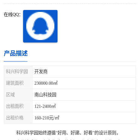
深圳超级总部基地
后海
在线QQ：
蛇口
南油
华侨城
南山蛇口
龙岗区
科技园北区
产品描述
宝安西乡
宝安新安
科兴科学园
开发商
光明区
南山西丽
建筑面积
230000.00㎡
区域
南山科技园
龙华观澜
南山桃园
出租面积
121-2400㎡
出租价格
160-210元/㎡
​​科兴科学园始终遵循“好用、好建、好看”的设计原则，