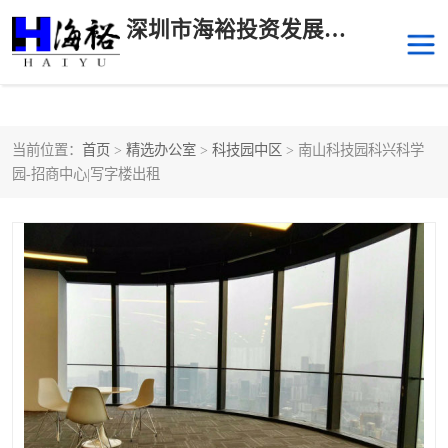
深圳市海裕投资发展有限公司
当前位置：
首页
>
精选办公室
>
科技园中区
> 南山科技园科兴科学
后海
科技园南区
园-招商中心|写字楼出租
科技园中区
南山华侨城
前海
深圳湾科技生态园
福田中心区写字楼租赁
宝安中心区
深圳宝安
福田车公庙
罗湖水贝
南山南油