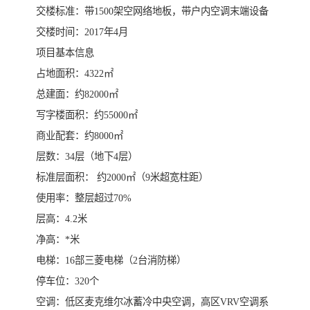
交楼标准：带1500架空网络地板，带户内空调末端设备
交楼时间：2017年4月
项目基本信息
占地面积：4322㎡
总建面：约82000㎡
写字楼面积：约55000㎡
商业配套：约8000㎡
层数：34层（地下4层）
标准层面积： 约2000㎡（9米超宽柱距）
使用率：整层超过70%
层高：4.2米
净高：*米
电梯：16部三菱电梯（2台消防梯）
停车位：320个
空调：低区麦克维尔冰蓄冷中央空调，高区VRV空调系