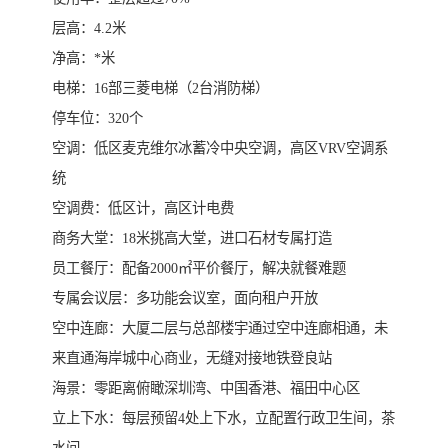
层高：4.2米
净高：*米
电梯：16部三菱电梯（2台消防梯）
停车位：320个
空调：低区麦克维尔冰蓄冷中央空调，高区VRV空调系
统
空调费：低区计，高区计电费
商务大堂：18米挑高大堂，进口石材专属打造
员工餐厅：配备2000㎡平价餐厅，解决就餐难题
专属会议层：多功能会议室，面向租户开放
空中连廊：大厦二层与总部楼宇通过空中连廊相通，未
来直通海岸城中心商业，无缝对接地铁登良站
海景：零距离俯瞰深圳湾、中国香港、福田中心区
立上下水：每层预留4处上下水，立配置行政卫生间，茶