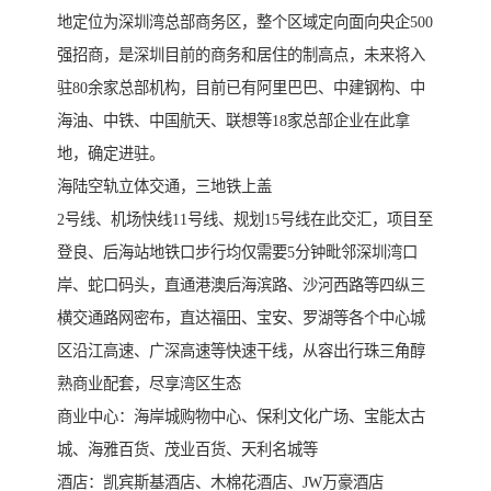
地定位为深圳湾总部商务区，整个区域定向面向央企500
强招商，是深圳目前的商务和居住的制高点，未来将入
驻80余家总部机构，目前已有阿里巴巴、中建钢构、中
海油、中铁、中国航天、联想等18家总部企业在此拿
地，确定进驻。
海陆空轨立体交通，三地铁上盖
2号线、机场快线11号线、规划15号线在此交汇，项目至
登良、后海站地铁口步行均仅需要5分钟毗邻深圳湾口
岸、蛇口码头，直通港澳后海滨路、沙河西路等四纵三
横交通路网密布，直达福田、宝安、罗湖等各个中心城
区沿江高速、广深高速等快速干线，从容出行珠三角醇
熟商业配套，尽享湾区生态
商业中心：海岸城购物中心、保利文化广场、宝能太古
城、海雅百货、茂业百货、天利名城等
酒店：凯宾斯基酒店、木棉花酒店、JW万豪酒店