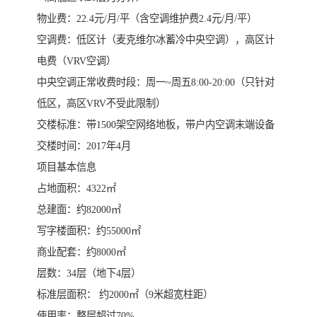
物业费：22.4元/月/平（含空调维护费2.4元/月/平）
空调费：低区计（麦克维尔冰蓄冷中央空调），高区计
电费（VRV空调）
中央空调正常收费时段：周一~周五8:00-20:00（只针对
低区，高区VRV不受此限制）
交楼标准：带1500架空网络地板，带户内空调末端设备
交楼时间：2017年4月
项目基本信息
占地面积：4322㎡
总建面：约82000㎡
写字楼面积：约55000㎡
商业配套：约8000㎡
层数：34层（地下4层）
标准层面积： 约2000㎡（9米超宽柱距）
使用率：整层超过70%