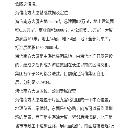
会随之倍增。
海信南方大厦基础数据及定位：
海信南方大厦占地4322㎡，总建面8.2万㎡，地上建筑面
积6.38万㎡，商业面积8000㎡，办公面积5.5万㎡。大厦
总高度161米，地上34层，地下4层，地下全部为车库，
标准层面积1950-2000㎡。
海信南方大厦是由海信集团拿地，由海信地产开发建设
的，建成之后将成为海信集团在长江以南的区域总部，
集团各个子公司都会进驻，目前确定海信集团自用四
层，分别是7/8/9/34。
海信南方大厦区位，公园专属配套
海信南方大厦是位于片区九宫格组团的一个中心位置，
地理位置非常优越，东面是中心路，向东可以看到深圳
湾的美景，西面是中海油大厦，紧邻后海滨路，北面是
城市市政主干道创业路，展示面极好；南面紧挨着近2万