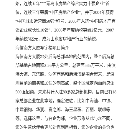
始，连续五年**“青岛市房地产综合实力十强企业”首
位，连续三年荣膺“中国房地产企业”，并于2004年获得
“中国城市运营商50强”称号，2005年入选“中国房地产百
强企业成长性10强”，2006年年度纳税突破2亿元，2007
年纳税3亿元，成为山东省房地产行业的纳税。
海信南方大厦写字楼项目简介
海信南方大厦地处后海总部基地的范围内，整个后海总
部基地占地面积2.26平方公里，总建面585万平米，由滨
海大道、东滨路、沙河西路和后海滨路围合起来，是深
圳目前的商务和居住的制高点，整个区域定向面向央企
500强招商。未来共计入驻80多家总部机构，目前已有18
家总部企业在此拿地，确定进驻，比如中海油、中铁、
中建钢构、华润、喜之郎、海王星程、百丽、联想等
等。选择这里，与名企为邻，企业形象从此与众不同，
您的生意伙伴会更加对您刮目相看，您的企业的身价也