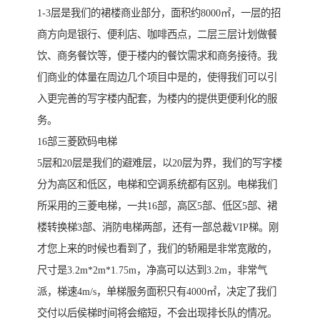
1-3层是我们的裙楼商业部分，面积约8000㎡，一层的招
商方向是银行、便利店、咖啡西点，二层三层计划做餐
饮、商务餐饮等，便于楼内的餐饮需求和商务接待。我
们商业的体量在周边几个项目中是的，使得我们可以引
入更完善的写字楼内配套，为楼内的提供更便利化的服
务。
16部三菱欧码电梯
5层和20层是我们的避难层，以20层为界，我们的写字楼
分为高区和低区，电梯和空调系统都有区别。电梯我们
所采用的三菱电梯，一共16部，高区5部、低区5部、裙
楼转换梯3部、消防电梯两部，还有一部总裁VIP梯。刚
才您上来的时候也看到了，我们的轿厢是非常宽敞的，
尺寸是3.2m*2m*1.75m，净高可以达到3.2m，非常气
派，梯速4m/s，单梯服务面积只有4000㎡，决定了我们
交付以后侯梯时间将会缩短，不会出现排长队的情况。