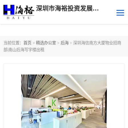
深圳市海裕投资发展有限公司
当前位置：
首页
>
精选办公室
>
后海
> 深圳海信南方大厦物业招商
后海
科技园南区
部|南山后海写字楼出租
科技园中区
南山华侨城
前海
深圳湾科技生态园
福田中心区写字楼租赁
宝安中心区
深圳宝安
福田车公庙
罗湖水贝
南山南油