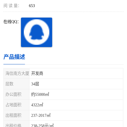
深圳超级总部基地
后海
阅 读 量：
653
蛇口
南油
在线QQ：
华侨城
南山蛇口
龙岗区
科技园北区
产品描述
宝安西乡
宝安新安
光明区
南山西丽
海信南方大厦
开发商
层数
34层
龙华观澜
南山桃园
办公面积
约55000㎡
占地面积
4322㎡
出租面积
237-2017㎡
出租价格
238-258元/㎡