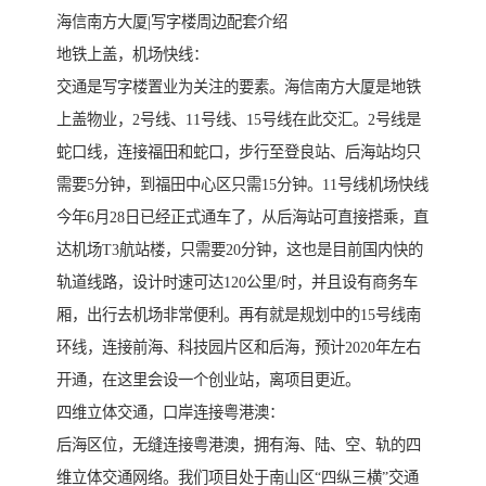
海信南方大厦|写字楼周边配套介绍
地铁上盖，机场快线：
交通是写字楼置业为关注的要素。海信南方大厦是地铁
上盖物业，2号线、11号线、15号线在此交汇。2号线是
蛇口线，连接福田和蛇口，步行至登良站、后海站均只
需要5分钟，到福田中心区只需15分钟。11号线机场快线
今年6月28日已经正式通车了，从后海站可直接搭乘，直
达机场T3航站楼，只需要20分钟，这也是目前国内快的
轨道线路，设计时速可达120公里/时，并且设有商务车
厢，出行去机场非常便利。再有就是规划中的15号线南
环线，连接前海、科技园片区和后海，预计2020年左右
开通，在这里会设一个创业站，离项目更近。
四维立体交通，口岸连接粤港澳：
后海区位，无缝连接粤港澳，拥有海、陆、空、轨的四
维立体交通网络。我们项目处于南山区“四纵三横”交通