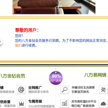
海信南方大厦
��后海总部基地,全球租赁��
♨占地面积：4322㎡
♨总建面：约82000㎡
♨高度：149米
♨办公面积：约55000㎡
♨商业面积：约8000㎡
♨层数：34层（地下4层）
♨标准层面积： 约2000㎡（9米超宽柱距空间）
♨使用率：近75%的超高使用率
♨层高：4.2米
♨净高：*米