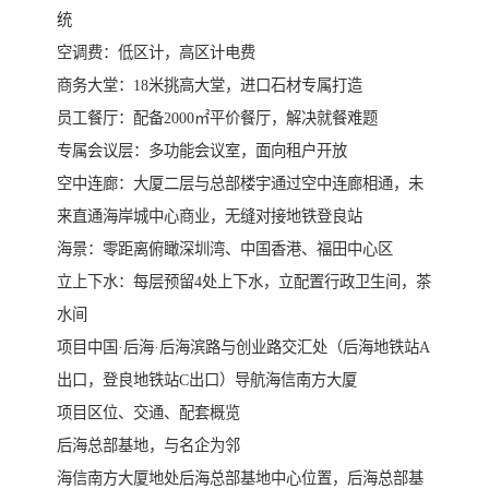
统
空调费：低区计，高区计电费
商务大堂：18米挑高大堂，进口石材专属打造
员工餐厅：配备2000㎡平价餐厅，解决就餐难题
专属会议层：多功能会议室，面向租户开放
空中连廊：大厦二层与总部楼宇通过空中连廊相通，未
来直通海岸城中心商业，无缝对接地铁登良站
海景：零距离俯瞰深圳湾、中国香港、福田中心区
立上下水：每层预留4处上下水，立配置行政卫生间，茶
水间
项目中国·后海·后海滨路与创业路交汇处（后海地铁站A
出口，登良地铁站C出口）导航海信南方大厦
项目区位、交通、配套概览
后海总部基地，与名企为邻
海信南方大厦地处后海总部基地中心位置，后海总部基