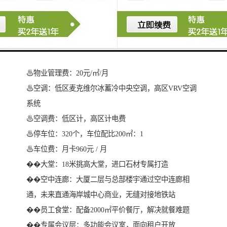
♨网络地板：150架空网络地板
♨电梯：16部三菱电梯（2台消防梯）
♨幕墙：10+12A+8双银LOW-E中空玻璃幕墙
♨网络：三网接入
♨物业管理费：20元/㎡/月
♨空调：低区麦克维尔冰蓄冷中央空调，高区VRV空调
系统
♨空调费：低区计，高区计电费
♨停车位：320个，车位配比200㎡：1
♨车位费：月卡960元 / 月
��大堂：18米挑高大堂，进口石材专属打造
��空中连廊：大厦二层与总部楼宇通过空中连廊相
通，未来直通海岸城中心商业，无缝对接地铁站
��员工食堂：配备2000㎡平价餐厅，解决就餐难题
��专属会议层：多功能会议室，面向租户开放