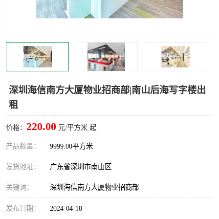
龙华
罗湖区
宝安区
西乡
兴东
石岩
福田华强北
南山科技园
深圳海信南方大厦物业招商部|南山后海写字楼出
租
南山后海
福田区
220.00
价格：
元/平方米 起
车公庙
保税区
产品数量：
9999.00平方米
中心区
华强北
发货地址：
广东省深圳市南山区
南山区
西丽
关键词：
深圳海信南方大厦物业招商部
南头
高新园
发布日期：
2024-04-18