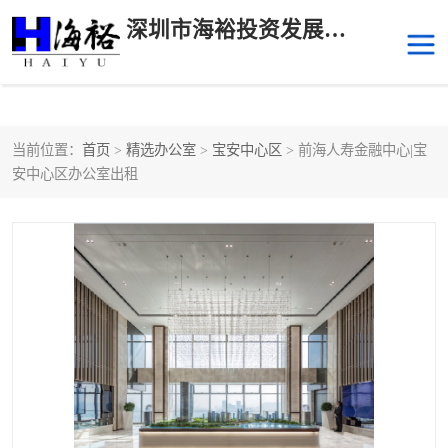
深圳市海裕投资发展有限公司
当前位置：
首页
>
精选办公室
>
宝安中心区
> 前海人寿金融中心|宝
后海
科技园南区
安中心区办公室出租
科技园中区
南山华侨城
前海
深圳湾科技生态园
福田中心区写字楼租赁
宝安中心区
深圳宝安
福田车公庙
罗湖水贝
南山南油