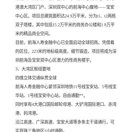
港澳大湾区门户、深圳双中心的前海中心腹地——宝安
中心区。项目总建筑面积达24.9万平米，分为t1、t2两栋
双子塔楼，其中包括15.2万平米的商务办公楼和1.8万平
米的精品商业空间。
目前，前海人寿金融中心已全面启动全球招商。凭借着
的区位，223米的地标级高度，细节锻造，项目将成为深
圳前海及宝安双中心区潜力的性商务楼宇。
3、大湾区枢纽要地
四维立体交通纵贯全球
前海人寿金融中心紧邻深圳地铁11号线宝安站、5号线宝
华站、1号线宝安中心站，自由通勤**。
同时享有4大港口国际邮轮母港、大铲湾国际港口、赤湾
港、妈湾港。
沿江高速、广深高速、宝安大道等多条主干道通行，可
实现珠三角地区1小时通勤。