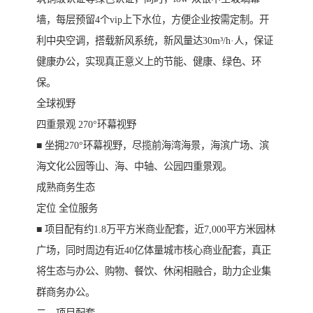
墙，每层预留4个vip上下水位，方便企业按需定制。开
利中央空调，搭载新风系统，新风量达30m³/h·人，保证
健康办公，实现真正意义上的节能、健康、绿色、环
保。
全球视野
四重景观 270°环幕视野
■ 坐拥270°环幕视野，尽揽前海湾海景，海滨广场、滨
海文化公园等山、海、中轴、公园四重景观。
成熟商务生态
定位 全位服务
■ 项目配有约1.8万平方米商业配套，近7,000平方米园林
广场，同时周边有近40亿体量城市核心商业配套，真正
将生态与办公、购物、餐饮、休闲相融合，助力企业集
群商务办公。
二，项目配套