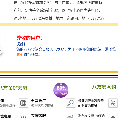
是宝安区拓展城市会客厅的工作重点。该规划汲取蒙特
利尔、新宿等全球城市经验，以宝安中心区为先行区，
通过“地上市政滨海廊桥、地面干道路网、地下市政通道
及地铁商业连接”，对整个区域空间进行立体化升级。
前海人寿金融中心，作为宝安中心区立体城市建设的示
范性项目，率先完成负一楼地铁接驳口预留、负二楼地
下市政通道建设，为早日建成“立体宝安”而打响前战。
届时，前海人寿金融中心的通勤系统，将在现有的——
11/5/1号线三地铁线汇聚（2站直抵深圳机场、6站直抵福
田高铁站）的基础之上再度升级，滨海文化公园、欢乐
港湾轻松步行即至，缩减通勤成本、缓解地面拥堵。加
之，深中通道（建设中）、机场卫星厅、深茂铁路、中
深惠城市线皆汇聚宝安中心区，正在为区域升级不断加
码，助力宝安中心区跃升大湾区交通引擎。
总部效应，聚集中外资企业进驻 据了解，目前前海人寿