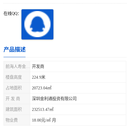
深圳超级总部基地
后海
在线QQ：
蛇口
南油
华侨城
南山蛇口
龙岗区
科技园北区
产品描述
宝安西乡
宝安新安
前海人寿金融中心
开发商
光明区
南山西丽
楼盘高度
224.9米
占地面积
20723.04㎡
龙华观澜
南山桃园
开 发 商
深圳金利通投资有限公司
建筑面积
232513.47㎡
物业费
18.00元/㎡·月