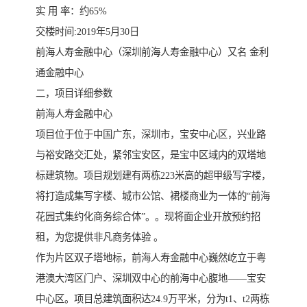
实 用 率：约65%
交楼时间:2019年5月30日
前海人寿金融中心（深圳前海人寿金融中心）又名 金利
通金融中心
二，项目详细参数
前海人寿金融中心
项目位于位于中国广东，深圳市，宝安中心区，兴业路
与裕安路交汇处，紧邻宝安区，是宝中区域内的双塔地
标建筑物。项目规划建有两栋223米高的超甲级写字楼，
将打造成集写字楼、城市公馆、裙楼商业为一体的“前海
花园式集约化商务综合体”。。现将面企业开放预约招
租，为您提供非凡商务体验 。
作为片区双子塔地标，前海人寿金融中心巍然屹立于粤
港澳大湾区门户、深圳双中心的前海中心腹地——宝安
中心区。项目总建筑面积达24.9万平米，分为t1、t2两栋