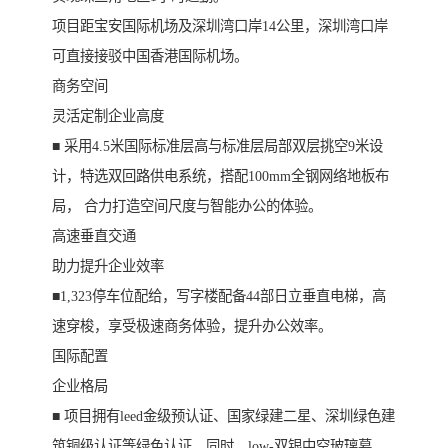
项目距宝安国际机场及深圳湾口岸14公里，深圳湾口岸
可直接接驳中国香港国际机场。
商务空间
灵活定制企业高度
■ 采用4.5米国际标准层高与标准层局部双层挑空9米设
计，特选双回路供电系统，搭配100mm全钢网络地板布
局， 合力打造空间尺度与智能办公的体验。
高速垂直交通
助力提升企业效率
■1,323停车位配给，写字楼配备44部日立垂直电梯，高
速穿梭，享受极速商务体验，提升办公效率。
国际配置
企业格局
■ 项目拥有leed金级预认证、国家绿建二星、深圳绿色建
筑铜级认证等绿色认证，同时，low-双银中空玻璃幕