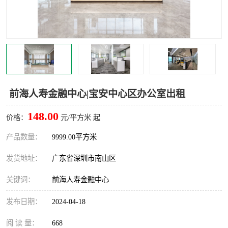
龙华
罗湖区
宝安区
西乡
兴东
石岩
福田华强北
南山科技园
前海人寿金融中心|宝安中心区办公室出租
南山后海
福田区
148.00
价格：
元/平方米 起
车公庙
保税区
产品数量：
9999.00平方米
发货地址：
广东省深圳市南山区
中心区
华强北
关键词：
前海人寿金融中心
南山区
西丽
发布日期：
2024-04-18
南头
高新园
阅 读 量：
668