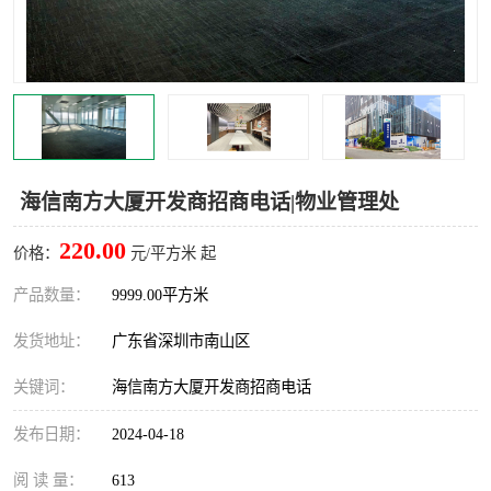
龙华
罗湖区
宝安区
西乡
兴东
石岩
福田华强北
南山科技园
海信南方大厦开发商招商电话|物业管理处
南山后海
福田区
220.00
价格：
元/平方米 起
车公庙
保税区
产品数量：
9999.00平方米
发货地址：
广东省深圳市南山区
中心区
华强北
关键词：
海信南方大厦开发商招商电话
南山区
西丽
发布日期：
2024-04-18
南头
高新园
阅 读 量：
613