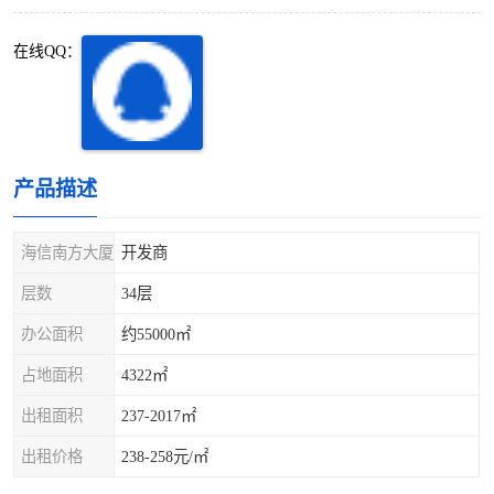
深圳超级总部基地
后海
在线QQ：
蛇口
南油
华侨城
南山蛇口
龙岗区
科技园北区
产品描述
宝安西乡
宝安新安
海信南方大厦
开发商
光明区
南山西丽
层数
34层
办公面积
约55000㎡
龙华观澜
南山桃园
占地面积
4322㎡
出租面积
237-2017㎡
出租价格
238-258元/㎡