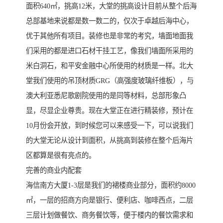
面积640㎡，挑高12米，大堂的挑高设计目前从整个后海
总部基地来说都是数一数二的，仅次于卓越后海中心，
优于其他所有项目。装修也是非常的考究，墙面地面我
们采用的都是进口石材干挂工艺，像我们墙面所采用的
米白洞石，和平安金融中心所使用的材质是一样。北大
堂我们使用的吊顶材质GRG（高强度玻璃纤维板），与
澳大利亚悉尼歌剧院使用的是同等材料，总部形象凸
显，尽显企业尊贵。现在大堂正在进行精装修，预计在
10月份会开放，到时候您可以来感受一下，可以说我们
的大堂无论从设计到面积，从挑高到装修在整个后海片
区都算是很有亮点的。
完善的商业内配套
海信南方大厦1-3层是我们的裙楼商业部分，面积约8000
㎡，一层的招商方向是银行、便利店、咖啡西点，二层
三层计划做餐饮、商务餐饮等，便于楼内的餐饮需求和