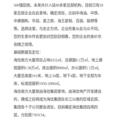
500强招商。未来共计入驻80多家总部机构，目前已有18
家总部企业在此拿地，确定进驻，比如中海油、中铁、
中建钢构、华润、喜之郎、海王星程、百丽、联想等
等。选择这里，与名企为邻，企业形象从此与众不同，
您的生意伙伴会更加对您刮目相看，您的企业的身价也
会随之倍增。
基础数据及定位：
海信南方大厦项目占地4322㎡，总建面8.2万㎡，地上建
筑面积6.38万㎡，商业面积8000㎡，办公面积5.5万㎡。
大厦总高度161米，地上34层，地下4层，地下全部为车
库，标准层面积1950-2000㎡。
海信南方大厦是由海信集团拿地，由海信地产开发建设
的，建成之后将成为海信集团在长江以南的区域总部，
集团各个子公司都会进驻，目前确定海信集团自用四
层，分别是7/8/9/34。