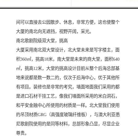
城市市政主干道创业路，展示面极好；南面紧挨着近2万
㎡的市政中心公园，未来在大厦办公的员工中午午休期
间可以直接去公园散步、休息，非常方便，这也使整个
大厦的南北向无遮挡，视野开阔，采光。
南北歌剧院级双大堂，挑高
大厦采用南北双大堂设计，北大堂未来是写字楼主，面
积360㎡，挑高18米，南大堂是未来的商大堂，面积640
㎡，挑高12米，大堂的挑高设计目前从整个后海总部基
地来说都是数一数二的，仅次于后海中心，优于其他所
有项目。装修也是非常的考究，墙面地面我们采用的都
是进口石材干挂工艺，像我们墙面所采用的米白洞石，
和平安金融中心所使用的材质是一样。北大堂我们使用
的吊顶材质GRG（高强度玻璃纤维板），与澳大利亚悉
尼歌剧院使用的是同等材料，总部形象凸显，尽显企业
尊贵。