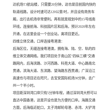
达机场T3航站楼，只需要20分钟，这也是目前国内快的
轨道线路，设计时速可达120公里/时，并且设有商务车
厢，出行去机场非常便利。再有就是规划中的15号线南
环线，连接前海、科技园片区和后海，预计2020年左右
开通，在这里会设一个创业站，离项目更近。
四维立体交通，口岸连接粤港澳：
后海区位，无缝连接粤港澳，拥有海、陆、空、轨的四
维立体交通网络。我们项目处于南山区“四纵三横”交通
路网内，后海滨路、沙河西路、科苑大道、中心路南北
贯通，滨海大道、东滨路、望海路东西贯通；广深沿江
高速也与项目近在咫尺，去宝安国际机场30分钟，去广
州一个半小时。
项目距深圳湾口岸只有5分钟车程，通过深圳湾大桥可以
直达中国香港，这是开设也是为方便的口岸。海路交通
方面，后海临近蛇口，太子湾邮轮母港、赤湾、大铲湾