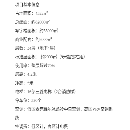
项目基本信息
占地面积：4322㎡
总建面：约82000㎡
写字楼面积：约55000㎡
商业配套：约8000㎡
层数：34层（地下4层）
标准层面积： 约2000㎡（9米超宽柱距）
使用率：整层超过70%
层高：4.2米
净高：*米
电梯：16部三菱电梯（2台消防梯）
停车位：320个
空调：低区麦克维尔冰蓄冷中央空调，高区VRV空调系
统
空调费：低区计，高区计电费