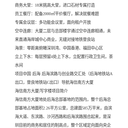
商务大堂：18米挑高大堂，进口石材专属打造
员工餐厅：配备2000㎡平价餐厅，解决就餐难题
专属会议层：多功能会议室，面向租户开放
空中连廊：大厦二层与总部楼宇通过空中连廊相通，未
来直通海岸城中心商业，无缝对接地铁登良站
海景：零距离俯瞰深圳湾、中国香港、福田中心区
立上下水：每层预留4处上下水，立配置行政卫生间，茶
水间
项目中国·后海·后海滨路与创业路交汇处（后海地铁站A
出口，登良地铁站C出口）导航海信南方大厦
海信南方大厦|写字楼项目简介
海信南方大厦地处后海总部基地的范围内，整个后海总
部基地占地面积2.26平方公里，总建面585万平米，由滨
海大道、东滨路、沙河西路和后海滨路围合起来，是深
圳目前的商务和居住的制高点，整个区域定向面向央企