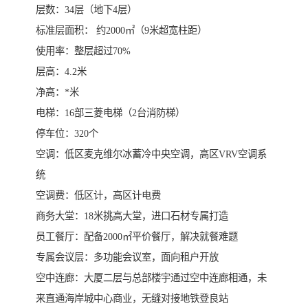
层数：34层（地下4层）
标准层面积： 约2000㎡（9米超宽柱距）
使用率：整层超过70%
层高：4.2米
净高：*米
电梯：16部三菱电梯（2台消防梯）
停车位：320个
空调：低区麦克维尔冰蓄冷中央空调，高区VRV空调系
统
空调费：低区计，高区计电费
商务大堂：18米挑高大堂，进口石材专属打造
员工餐厅：配备2000㎡平价餐厅，解决就餐难题
专属会议层：多功能会议室，面向租户开放
空中连廊：大厦二层与总部楼宇通过空中连廊相通，未
来直通海岸城中心商业，无缝对接地铁登良站