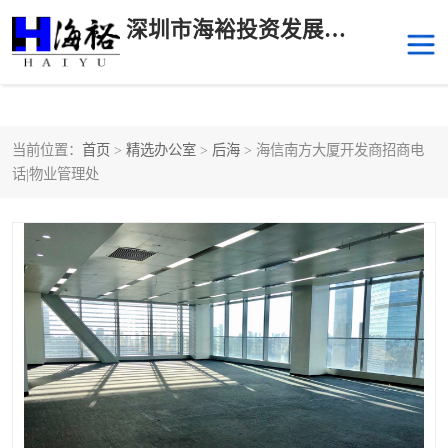
深圳市海裕投资发展有限公司
当前位置：
首页
>
精选办公室
>
后海
> 海信南方大厦开发商招商电
后海
科技园南区
话|物业管理处
科技园中区
南山华侨城
前海
深圳湾科技生态园
福田中心区写字楼租赁
宝安中心区
深圳宝安
福田车公庙
罗湖水贝
南山南油