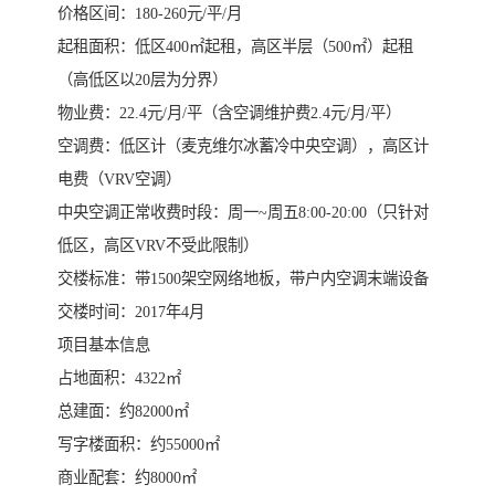
价格区间：180-260元/平/月
起租面积：低区400㎡起租，高区半层（500㎡）起租
（高低区以20层为分界）
物业费：22.4元/月/平（含空调维护费2.4元/月/平）
空调费：低区计（麦克维尔冰蓄冷中央空调），高区计
电费（VRV空调）
中央空调正常收费时段：周一~周五8:00-20:00（只针对
低区，高区VRV不受此限制）
交楼标准：带1500架空网络地板，带户内空调末端设备
交楼时间：2017年4月
项目基本信息
占地面积：4322㎡
总建面：约82000㎡
写字楼面积：约55000㎡
商业配套：约8000㎡