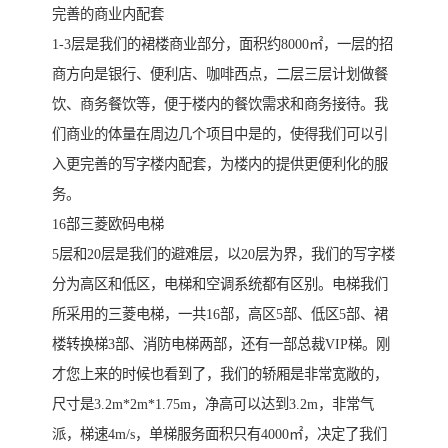
完善的商业内配套
1-3层是我们的裙楼商业部分，面积约8000㎡，一层的招
商方向是银行、便利店、咖啡西点，二层三层计划做餐
饮、商务餐饮等，便于楼内的餐饮需求和商务接待。我
们商业的体量在周边几个项目中是的，使得我们可以引
入更完善的写字楼内配套，为楼内的提供更便利化的服
务。
16部三菱欧码电梯
5层和20层是我们的避难层，以20层为界，我们的写字楼
分为高区和低区，电梯和空调系统都有区别。电梯我们
所采用的三菱电梯，一共16部，高区5部、低区5部、裙
楼转换梯3部、消防电梯两部，还有一部总裁VIP梯。刚
才您上来的时候也看到了，我们的轿厢是非常宽敞的，
尺寸是3.2m*2m*1.75m，净高可以达到3.2m，非常气
派，梯速4m/s，单梯服务面积只有4000㎡，决定了我们