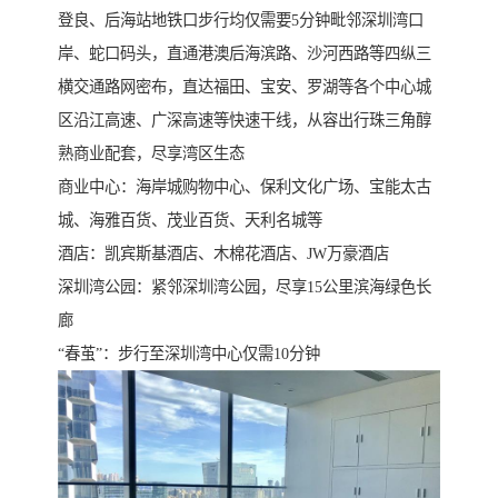
登良、后海站地铁口步行均仅需要5分钟毗邻深圳湾口
岸、蛇口码头，直通港澳后海滨路、沙河西路等四纵三
横交通路网密布，直达福田、宝安、罗湖等各个中心城
区沿江高速、广深高速等快速干线，从容出行珠三角醇
熟商业配套，尽享湾区生态
商业中心：海岸城购物中心、保利文化广场、宝能太古
城、海雅百货、茂业百货、天利名城等
酒店：凯宾斯基酒店、木棉花酒店、JW万豪酒店
深圳湾公园：紧邻深圳湾公园，尽享15公里滨海绿色长
廊
“春茧”：步行至深圳湾中心仅需10分钟