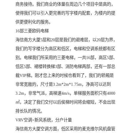
商务接待。我们商业的体量在周边几个项目中是高的，
使得我们可以引入更完善的写字楼内配套，为楼内的提
供更便利化的服务。
16部三菱欧码电梯
海信南方大厦5层和20层是我们的避难层，以20层为界，
我们的写字楼分为高区和低区，电梯和空调系统都有区
别。电梯我们所采用的三菱电梯，一共16部，高区5部、
低区5部、裙楼转换梯3部、消防电梯两部，还有一部总
裁VIP梯。刚才您上来的时候也看到了，我们的轿厢是
非常宽敞的，尺寸是3.2m*2m*1.75m，净高可以达到
3.2m，非常气派，高梯速4m/s，单梯服务面积只有4000
㎡，决定了我们交付以后侯梯时间将会缩短，不会出现
排长队的情况。
VRV空调+新风系统，分户计量
海信南方大厦空调方面，低区采用的麦克维尔风机盘管