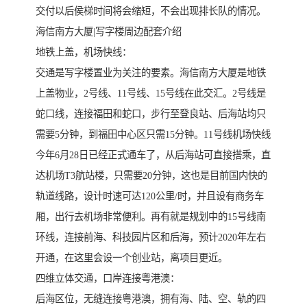
交付以后侯梯时间将会缩短，不会出现排长队的情况。
海信南方大厦|写字楼周边配套介绍
地铁上盖，机场快线：
交通是写字楼置业为关注的要素。海信南方大厦是地铁
上盖物业，2号线、11号线、15号线在此交汇。2号线是
蛇口线，连接福田和蛇口，步行至登良站、后海站均只
需要5分钟，到福田中心区只需15分钟。11号线机场快线
今年6月28日已经正式通车了，从后海站可直接搭乘，直
达机场T3航站楼，只需要20分钟，这也是目前国内快的
轨道线路，设计时速可达120公里/时，并且设有商务车
厢，出行去机场非常便利。再有就是规划中的15号线南
环线，连接前海、科技园片区和后海，预计2020年左右
开通，在这里会设一个创业站，离项目更近。
四维立体交通，口岸连接粤港澳：
后海区位，无缝连接粤港澳，拥有海、陆、空、轨的四