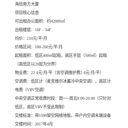
海信南方大厦
项目核心信息
可出租办公面积：约42000㎡
出租楼层：16F - 34F
均价：210元/平/月
价格区间：180-260元/平/月
起租面积：低区400㎡起租，高区半层（500㎡）起租
（高低区以20层为分界）
物业费：22.4元/月/平（含空调维护费2.4元/月/平）
空调费：低区计（麦克维尔冰蓄冷中央空调），高区计
电费（VRV空调）
中央空调正常收费时段：周一~周五8:00-20:00（只针对
低区，高区VRV不受此限制）
交楼标准：带1500架空网络地板，带户内空调末端设备
交楼时间：2017年4月