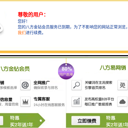
您的生意伙伴会更加对您刮目相看，您的企业的身价也
会随之倍增。
海信南方大厦基础数据及定位：
海信南方大厦占地4322㎡，总建面8.2万㎡，地上建筑面
积6.38万㎡，商业面积8000㎡，办公面积5.5万㎡。大厦
总高度161米，地上34层，地下4层，地下全部为车库，
标准层面积1950-2000㎡。
海信南方大厦是由海信集团拿地，由海信地产开发建设
的，建成之后将成为海信集团在长江以南的区域总部，
集团各个子公司都会进驻，目前确定海信集团自用四
层，分别是7/8/9/34。
海信南方大厦区位，公园专属配套
海信南方大厦是位于片区九宫格组团的一个中心位置，
地理位置非常优越，东面是中心路，向东可以看到深圳
湾的美景，西面是中海油大厦，紧邻后海滨路，北面是