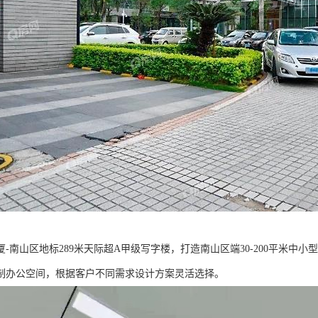
-南山区地标289米天际超A甲级写​‌‌字楼，打造南山区端30-200平
制办公空间，根据客户不同需求设计方案灵活选择。