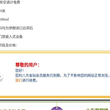
中央空调计电费
0米
000㎡
料均为伊朗进口白洞石
门禁嵌入式设备
积段及价格：
标建筑 中国储能大厦 物业 品质
租金220-288元起
标建筑 中国储能大厦 物业 品质
，租金230元//月
标建筑 中国储能大厦 物业 品质
中国·深圳·南山区深南大道与科苑大道交汇处西南角（一号线深大站C出口2
厦项目基础资料