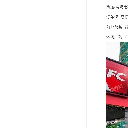
货运/消防电梯
停车位 :总
商业配套 :合
休闲广场 :