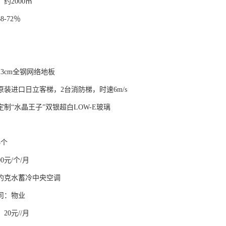
约2000㎡
-72％
3cm全钢网络地板
原装进口日立客梯，2台消防梯，时速6m/s
制“水晶王子”双银超白LOW-E玻璃
5个
0元/个/月
约克水蓄冷中央空调
司：物业
20元//月