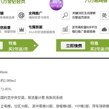
深圳科能储能材料工程研究中心有限公司
:深圳市卓越物业管理股份有限公司
:深圳市蓝森建筑设计有限公司
9,180.40m2
约94,000.00m2
8.6m
地上58层，地下4层
层高4.5m;净高3.0m
30mm
2,000m2
2-85%
:美国约克中央空调，按流量计费;有新风系统
日立电梯，分区30部， 其中客梯16部、穿梭梯6部、VIP梯2部、停车场转