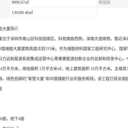
9999.67㎡
楼层数
139180.40㎡
能大厦简介
厦位于深圳市南山区科技园南区，科苑南路西侧，深南大道南侧，靠近深
-中国储能大厦建筑高度达到333米。作为储能材料国家工程研究中心、国
科力远新能源系统集成运营中心等重要能源创新企业的总部和研发中心，
14万平方米，用地面积:1万平方米㎡，地上建筑面积:10万平方米。主楼高
特、绿色低碳的"智慧大厦"和中国储能行业的服务枢纽。该工程已获全国
息
8层，地下4层