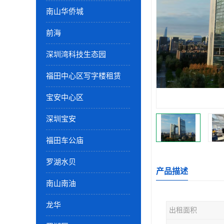
南山华侨城
前海
深圳湾科技生态园
福田中心区写字楼租赁
宝安中心区
深圳宝安
福田车公庙
罗湖水贝
产品描述
南山南油
龙华
出租面积