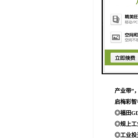
区位｜
深
福田将以
产业带”
启梅彩智
◎福田GD
◎规上工
◎工业投