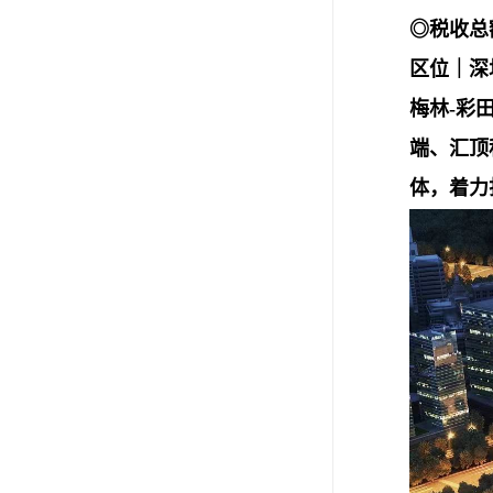
◎税收总
区位｜
深
梅林-彩
端、汇顶
体，着力