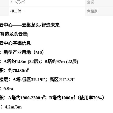
21.6元/㎡
空调
押二付一
免租期
云中心——云集龙头·智造未来
|智造龙头云集|
云中心
基础信息
：新型产业用地（M0）
塔约148m (32层)；B塔约97m (22层)
：约78430㎡
层：A塔-低区3F-19F；高区21F-32F
9.9m
：A塔约1900-2300㎡；B塔约1000㎡（使用率70%）
4.2m/3m