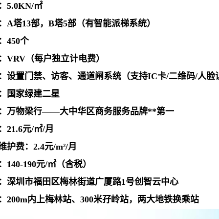
5.0KN/㎡
：A塔13部，B塔5部（有智能派梯系统）
450个
：VRV（每户独立计电费）
：设置门禁、访客、通道闸系统（支持IC卡/二维码/人脸
：国家绿建二星
：万物梁行——大中华区商务服务品牌**第一
21.6元/㎡/月
护费：2.4元/m²/月
140-190元/㎡（含税）
：深圳市福田区梅林街道广厦路1号创智云中心
：200m内上梅林站、300米孖岭站，两大地铁换乘站