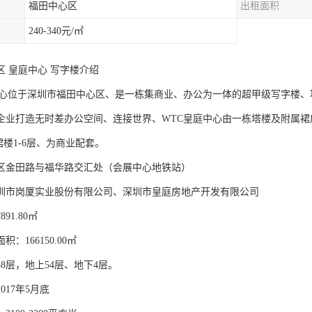
福田中心区
出租面积
240-340元/㎡
区 皇庭中心 写字楼介绍
中心位于深圳市福田中心区、是一栋集商业、办公为一体的超甲级写字楼
企业打造无时差办公空间、连接世界、WTC皇庭中心由一栋塔楼及附属裙
、裙楼1-6层、为商业配套。
区金田路与福华路交汇处（会展中心地铁站）
圳市岗厦实业股份有限公司、深圳市皇庭房地产开发有限公司
91.80㎡
：166150.00㎡
8层，地上54层、地下4层。
017年5月底