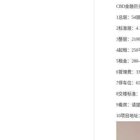
CBD金融
1总层：54
2标准层：4
3整层：210
4起租：25
5租金：280-
6管理费：3
7停车位：6
8交楼标准
9看房：请
10项目地