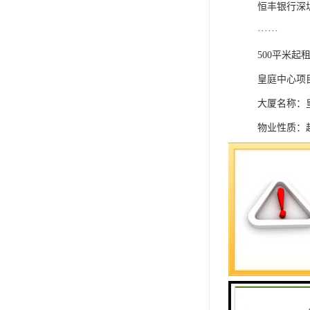
恒丰银行深
······
500平米起
皇庭中心项
大厦名称：
物业性质：
物业级别：
所属商圈：
使用率：约6
层高：4.3-4
净高：2.95-
停车位：65
大堂高度：1