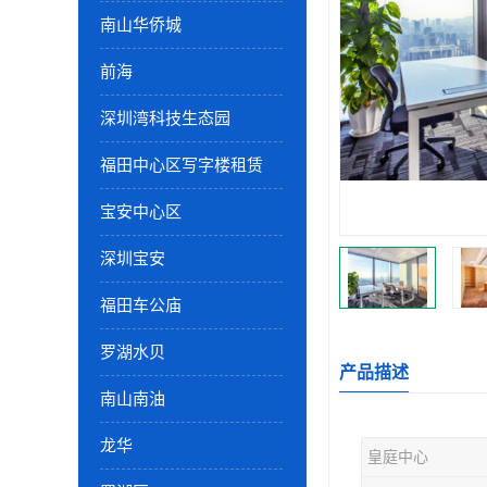
南山华侨城
前海
深圳湾科技生态园
福田中心区写字楼租赁
宝安中心区
深圳宝安
福田车公庙
罗湖水贝
产品描述
南山南油
龙华
皇庭中心