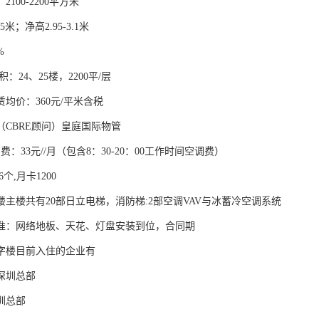
100-2200平方米
.5米；净高2.95-3.1米
%
：24、25楼，2200平/层
均价：360元/平米含税
（CBRE顾问）皇庭国际物管
费：33元//月（包含8：30-20：00工作时间空调费）
6个,月卡1200
楼主楼共有20部日立电梯，消防梯:2部空调VAV与冰蓄冷空调系统
准：网络地板、天花、灯盘安装到位，合同期
字楼目前入住的企业有
深圳总部
圳总部