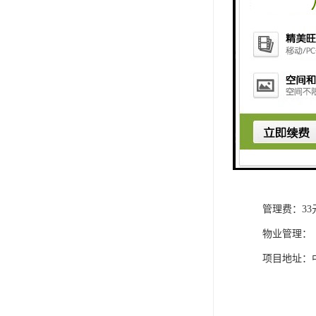
大堂面积：16
参考租金：30
交楼标准：
户型面积：326
积约：220
交楼时间：2
层数：地上5
空调：VA
管理费：33
物业管理：
项目地址：