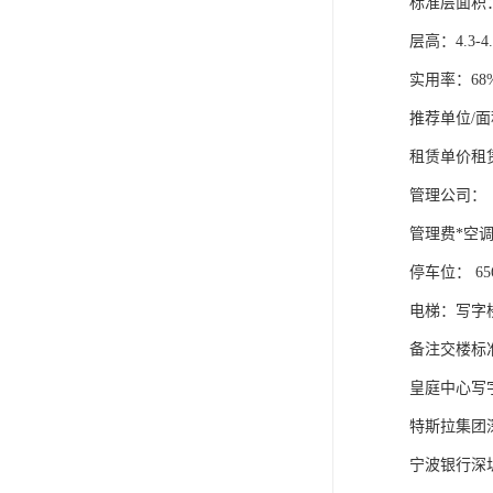
标准层面积：2
层高：4.3-4
实用率：68
推荐单位/面积
租赁单价租赁
管理公司：
管理费*空调
停车位： 65
电梯：写字
备注交楼标
皇庭中心写
特斯拉集团
宁波银行深