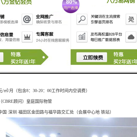
24.37㎡
0~500/月/平米
豪华装修、全办公家私、空房、毛坯、任选
㎡~330㎡~398㎡~495㎡~570㎡~600㎡~678㎡~708㎡~786㎡~803㎡~84
0平米、面积任意组合
019年5月底
4层、地下4层
V与冰蓄冷空调系统
元/㎡/月（包含8：30-20：00工作时间内空调费）
（CBRE顾问）皇庭国际物管
中国·深圳·福田区金田路与福华路交汇处（会展中心地 铁站）