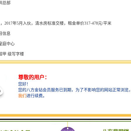
圳总部
租，2017年5月入伙，清水房标准交楼，租金单价317-478元/平米
目信息
皇庭中心
超甲 级写字楼
福田中心区CBD
8%
.5米
3.1米
6个
6.2米