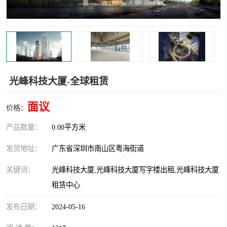
龙华
罗湖区
宝安区
西乡
兴东
石岩
光峰科技大厦-全球租赁
福田华强北
南山科技园
面议
价格：
南山后海
福田区
产品数量：
0.00平方米
车公庙
保税区
发货地址：
广东省深圳市南山区粤海街道
中心区
华强北
关键词：
光峰科技大厦,光峰科技大厦写字楼出租,光峰科技大厦
南山区
西丽
租赁中心
发布日期：
2024-05-16
南头
高新园