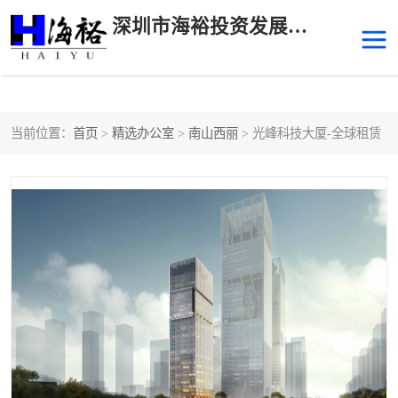
深圳市海裕投资发展有限公司
当前位置：
首页
>
精选办公室
>
南山西丽
> 光峰科技大厦-全球租赁
后海
科技园南区
科技园中区
南山华侨城
前海
深圳湾科技生态园
福田中心区写字楼租赁
宝安中心区
深圳宝安
福田车公庙
罗湖水贝
南山南油