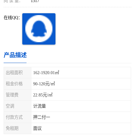
阅 读 量：
1317
深圳超级总部基地
后海
在线QQ：
蛇口
南油
华侨城
南山蛇口
龙岗区
科技园北区
产品描述
宝安西乡
宝安新安
出租面积
162-1920.01㎡
光明区
南山西丽
租金价格
90-120元/㎡
龙华观澜
南山桃园
管理费
22.85元/㎡
空调
计流量
付款方式
押二付一
免租期
面议