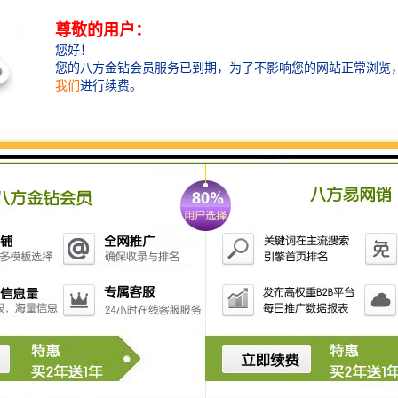
的大背景下，南山成为粤港澳大湾区的科技
核心枢纽。
毗邻西丽湖国际科教城的留仙洞总部基地，
将成为较受益片区，优先吸纳科创人才与国
际资本集聚。
区位交通：
留仙洞总部基地是深圳唯一的双高铁枢纽的
总部基地。该基地毗邻西丽高铁站（规划
中）与深圳北站，分
别位于5分钟与25分钟
车行范围圈内；有5号线与13号线（规划
中）经过基地附近留仙洞站，毗邻7号线经
过西丽站；另有南光高速和粤港澳高速相
邻，从交通上提升留仙洞总部基地于深圳与
粤港澳大湾区的战略地位。