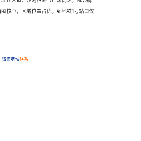
近北还大道、沙河西路与广深高速，毗邻腾
圈核心，区域位置占优。到地铁1号站口仅