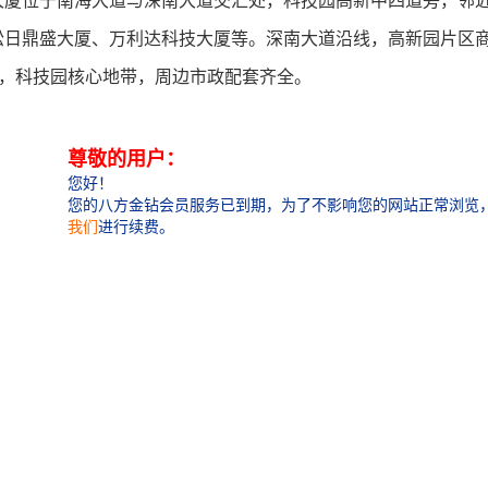
大厦位于南海大道与深南大道交汇处，科技园高新中四道旁，邻
松日鼎盛大厦、万利达科技大厦等。深南大道沿线，高新园片区商
程，科技园核心地带，周边市政配套齐全。
-280-360-460-520-750-800-1200-2300㎡，
-150元
 精装修、视野开阔，采光通透;
8部，货梯2部
央空调
6层
层高3.5米
：
优势：