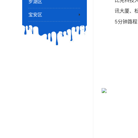
比克科技
罗湖区
讯大厦、
宝安区
5分钟路
房源介绍
面积信息：220
价格：120元
装修情况：
电梯：客梯
空调：中
层数：共2
层高：标准
配套介绍
1) 交通