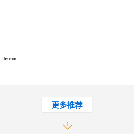
深大站约800米，附近有多线路汇聚于此，交通四通八达，畅通
配套：
区成熟，各种餐饮、便利店、银行等配套设施全；
althy.com
产品推荐